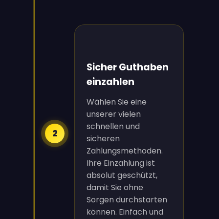
Sicher Guthaben
einzahlen
Wählen Sie eine
unserer vielen
schnellen und
2
sicheren
Zahlungsmethoden.
Ihre Einzahlung ist
absolut geschützt,
damit Sie ohne
Sorgen durchstarten
können. Einfach und