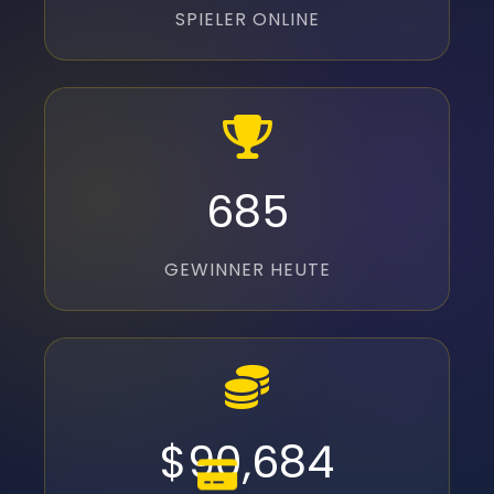
SPIELER ONLINE
720
GEWINNER HEUTE
$95,667