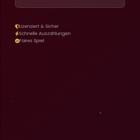
Lizenziert & Sicher
Schnelle Auszahlungen
Faires Spiel