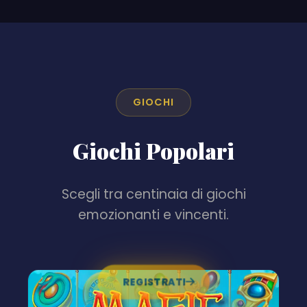
GIOCHI
Giochi Popolari
Scegli tra centinaia di giochi
emozionanti e vincenti.
REGISTRATI