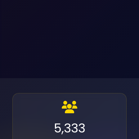
5,420