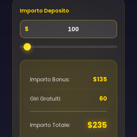
Importo Deposito
$
$135
Importo Bonus:
60
Giri Gratuiti:
$235
Importo Totale: