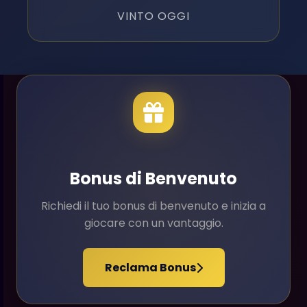
VINTO OGGI
Bonus di Benvenuto
Richiedi il tuo bonus di benvenuto e inizia a
giocare con un vantaggio.
Reclama Bonus