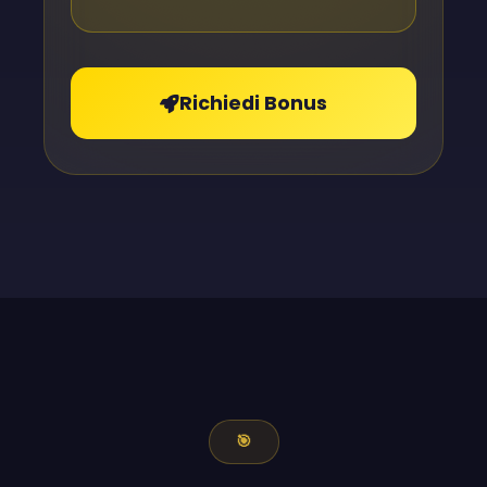
Richiedi Bonus
🎯