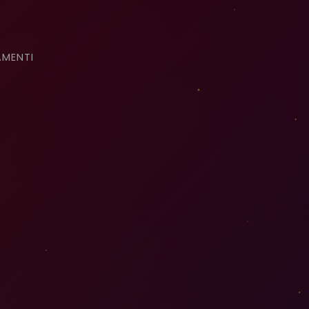
AMENTI