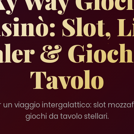
sinò: Slot, L
ler & Gioch
Tavolo
r un viaggio intergalattico: slot mozzafi
giochi da tavolo stellari.