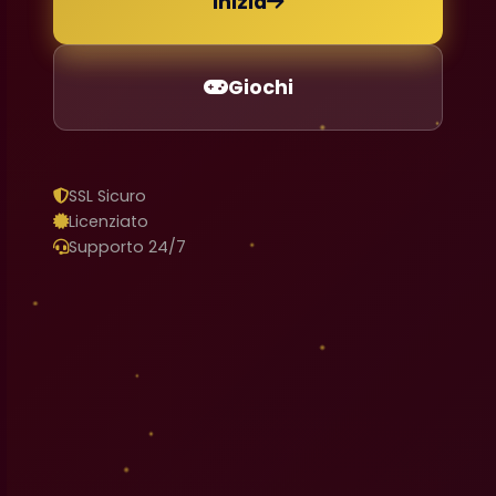
Inizia
Giochi
SSL Sicuro
Licenziato
Supporto 24/7