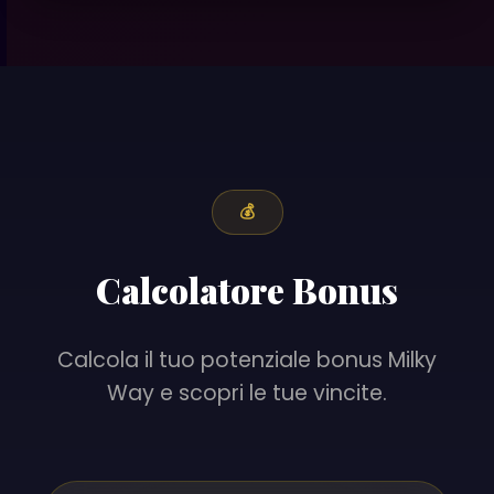
💰
Calcolatore Bonus
Calcola il tuo potenziale bonus Milky
Way e scopri le tue vincite.