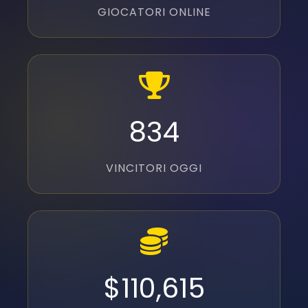
GIOCATORI ONLINE
892
VINCITORI OGGI
$122,573