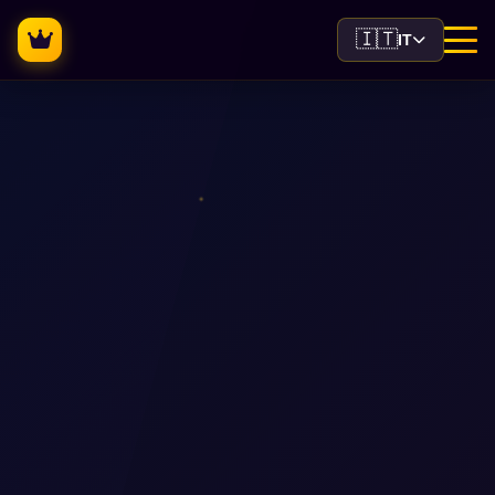
🇮🇹
IT