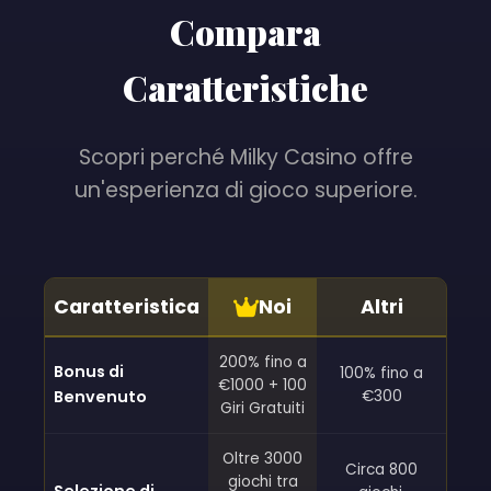
Compara
Caratteristiche
Scopri perché Milky Casino offre
un'esperienza di gioco superiore.
Caratteristica
Noi
Altri
200% fino a
Bonus di
100% fino a
€1000 + 100
Benvenuto
€300
Giri Gratuiti
Oltre 3000
Circa 800
giochi tra
Selezione di