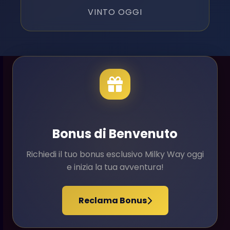
VINTO OGGI
Bonus di Benvenuto
Richiedi il tuo bonus esclusivo Milky Way oggi
e inizia la tua avventura!
Reclama Bonus