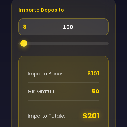
Importo Deposito
$
$101
Importo Bonus:
50
Giri Gratuiti:
$201
Importo Totale: