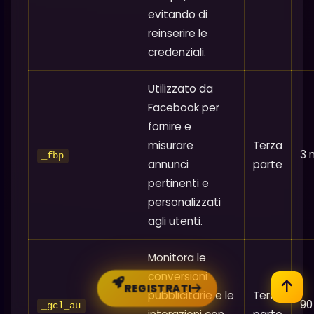
evitando di
reinserire le
credenziali.
Utilizzato da
Facebook per
fornire e
misurare
Terza
3 
_fbp
annunci
parte
pertinenti e
personalizzati
agli utenti.
Monitora le
conversioni
REGISTRATI
pubblicitarie e le
Terza
90
_gcl_au