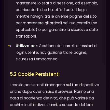
mantenere lo stato di sessione, ad esempio,
per ricordarti che hai effettuato il login
mentre navighi tra le diverse pagine del sito,
per mantenere gli articoli nel tuo carrello (se
applicabile) o per garantire la sicurezza delle
transazioni.
Utilizzo per
: Gestione del carrello, sessioni di
login utente, navigazione tra le pagine,
sicurezza temporanea.
5.2 Cookie Persistenti
I cookie persistenti rimangono sul tuo dispositivo
anche dopo aver chiuso il browser. Hanno una
data di scadenza definita, che può variare da
pochi minuti a diversi anni, a seconda del loro