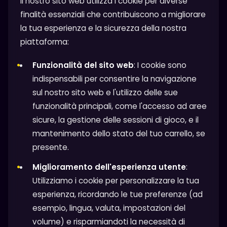
Il nostro sito web utilizza i cookie per diverse
finalità essenziali che contribuiscono a migliorare
la tua esperienza e la sicurezza della nostra
piattaforma:
Funzionalità del sito web
: I cookie sono
indispensabili per consentire la navigazione
sul nostro sito web e l'utilizzo delle sue
funzionalità principali, come l'accesso ad aree
sicure, la gestione delle sessioni di gioco, e il
mantenimento dello stato del tuo carrello, se
presente.
Miglioramento dell'esperienza utente
:
Utilizziamo i cookie per personalizzare la tua
esperienza, ricordando le tue preferenze (ad
esempio, lingua, valuta, impostazioni del
volume) e risparmiandoti la necessità di