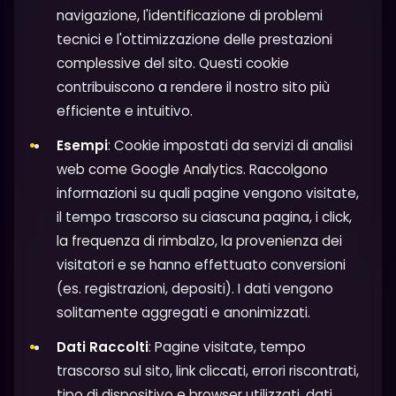
navigazione, l'identificazione di problemi
tecnici e l'ottimizzazione delle prestazioni
complessive del sito. Questi cookie
contribuiscono a rendere il nostro sito più
efficiente e intuitivo.
Esempi
: Cookie impostati da servizi di analisi
web come Google Analytics. Raccolgono
informazioni su quali pagine vengono visitate,
il tempo trascorso su ciascuna pagina, i click,
la frequenza di rimbalzo, la provenienza dei
visitatori e se hanno effettuato conversioni
(es. registrazioni, depositi). I dati vengono
solitamente aggregati e anonimizzati.
Dati Raccolti
: Pagine visitate, tempo
trascorso sul sito, link cliccati, errori riscontrati,
tipo di dispositivo e browser utilizzati, dati