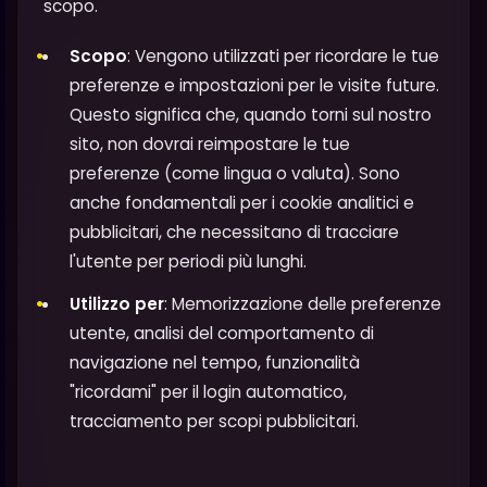
scopo.
Scopo
: Vengono utilizzati per ricordare le tue
preferenze e impostazioni per le visite future.
Questo significa che, quando torni sul nostro
sito, non dovrai reimpostare le tue
preferenze (come lingua o valuta). Sono
anche fondamentali per i cookie analitici e
pubblicitari, che necessitano di tracciare
l'utente per periodi più lunghi.
Utilizzo per
: Memorizzazione delle preferenze
utente, analisi del comportamento di
navigazione nel tempo, funzionalità
"ricordami" per il login automatico,
tracciamento per scopi pubblicitari.