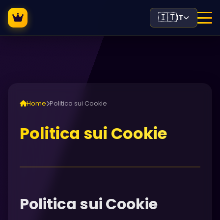
🇮🇹
IT
Home
Politica sui Cookie
Politica sui Cookie
Politica sui Cookie