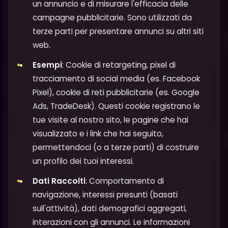
un annuncio e di misurare l'efficacia delle
campagne pubblicitarie. Sono utilizzati da
terze parti per presentare annunci su altri siti
web.
Esempi
: Cookie di retargeting, pixel di
tracciamento di social media (es. Facebook
Pixel), cookie di reti pubblicitarie (es. Google
Ads, TradeDesk). Questi cookie registrano le
tue visite al nostro sito, le pagine che hai
visualizzato e i link che hai seguito,
permettendoci (o a terze parti) di costruire
un profilo dei tuoi interessi.
Dati Raccolti
: Comportamento di
navigazione, interessi presunti (basati
sull'attività), dati demografici aggregati,
interazioni con gli annunci. Le informazioni