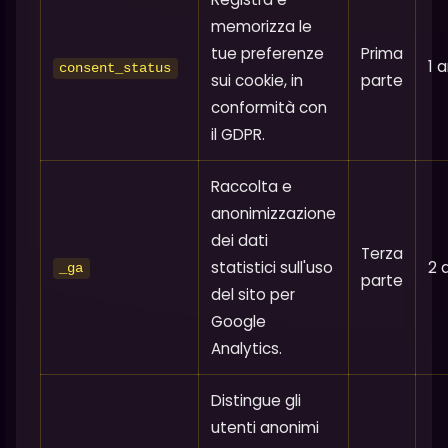
memorizza le
tue preferenze
Prima
1 
consent_status
sui cookie, in
parte
conformità con
il GDPR.
Raccolta e
anonimizzazione
dei dati
Terza
statistici sull'uso
2 
_ga
parte
del sito per
Google
Analytics.
Distingue gli
utenti anonimi