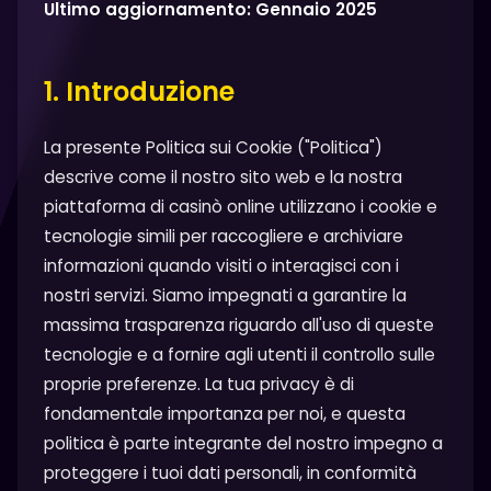
Ultimo aggiornamento: Gennaio 2025
1. Introduzione
La presente Politica sui Cookie ("Politica")
descrive come il nostro sito web e la nostra
piattaforma di casinò online utilizzano i cookie e
tecnologie simili per raccogliere e archiviare
informazioni quando visiti o interagisci con i
nostri servizi. Siamo impegnati a garantire la
massima trasparenza riguardo all'uso di queste
tecnologie e a fornire agli utenti il controllo sulle
proprie preferenze. La tua privacy è di
fondamentale importanza per noi, e questa
politica è parte integrante del nostro impegno a
proteggere i tuoi dati personali, in conformità