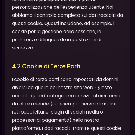
personalizzazione dell'esperienza utente. Noi
abbiamo il controllo completo sui dati raccolti da
questi cookie. Questi includono, ad esempio, i
cookie per la gestione della sessione, le
preferenze di lingua e le impostazioni di
sicurezza.
4.2 Cookie di Terze Parti
I cookie di terze parti sono impostati da domini
diversi da quello del nostro sito web. Questo
accade quando integriamo servizi esterni forniti
da altre aziende (ad esempio, servizi di analisi,
reti pubblicitarie, plugin di social media o
processori di pagamento) nella nostra
piattaforma. I dati raccolti tramite questi cookie