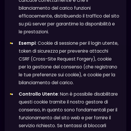
caricate correttamente e che il
bilanciamento del carico funzioni
efficacemente, distribuendo il traffico del sito
su più server per garantirne la disponibilità e
le prestazioni.
Esempi
: Cookie di sessione per il login utente,
token di sicurezza per prevenire attacchi
CSRF (Cross-Site Request Forgery), cookie
per la gestione del consenso (che registrano
le tue preferenze sui cookie), e cookie per la
bilanciamento del carico.
Controllo Utente
: Non è possibile disabilitare
questi cookie tramite il nostro gestore di
consenso, in quanto sono fondamentali per il
funzionamento del sito web e per fornire il
servizio richiesto. Se tentassi di bloccarli