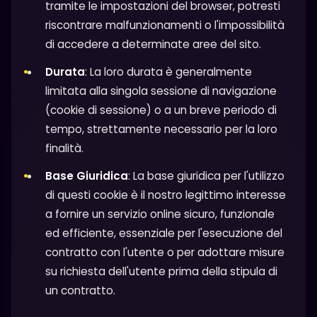
tramite le impostazioni del browser, potresti
riscontrare malfunzionamenti o l'impossibilità
di accedere a determinate aree del sito.
Durata
: La loro durata è generalmente
limitata alla singola sessione di navigazione
(cookie di sessione) o a un breve periodo di
tempo, strettamente necessario per la loro
finalità.
Base Giuridica
: La base giuridica per l'utilizzo
di questi cookie è il nostro legittimo interesse
a fornire un servizio online sicuro, funzionale
ed efficiente, essenziale per l'esecuzione del
contratto con l'utente o per adottare misure
su richiesta dell'utente prima della stipula di
un contratto.