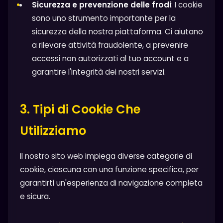
Sicurezza e prevenzione delle frodi
: I cookie
sono uno strumento importante per la
sicurezza della nostra piattaforma. Ci aiutano
a rilevare attività fraudolente, a prevenire
accessi non autorizzati al tuo account e a
garantire l'integrità dei nostri servizi.
3. Tipi di Cookie Che
Utilizziamo
Il nostro sito web impiega diverse categorie di
cookie, ciascuna con una funzione specifica, per
garantirti un'esperienza di navigazione completa
e sicura.