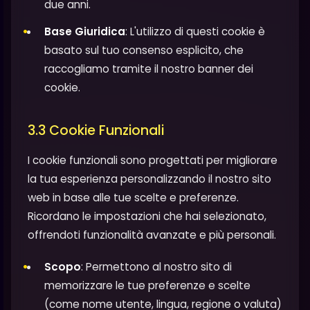
due anni.
Base Giuridica
: L'utilizzo di questi cookie è
basato sul tuo consenso esplicito, che
raccogliamo tramite il nostro banner dei
cookie.
3.3 Cookie Funzionali
I cookie funzionali sono progettati per migliorare
la tua esperienza personalizzando il nostro sito
web in base alle tue scelte e preferenze.
Ricordano le impostazioni che hai selezionato,
offrendoti funzionalità avanzate e più personali.
Scopo
: Permettono al nostro sito di
memorizzare le tue preferenze e scelte
(come nome utente, lingua, regione o valuta)