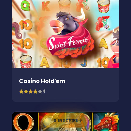
Casino Hold'em
4
S'INSCRIRE