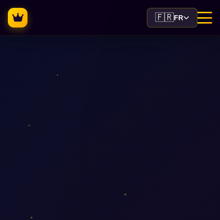
🇫🇷
FR