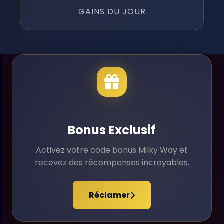
GAINS DU JOUR
Bonus Exclusif
Activez votre code bonus Milky Way et
recevez des récompenses incroyables.
Réclamer