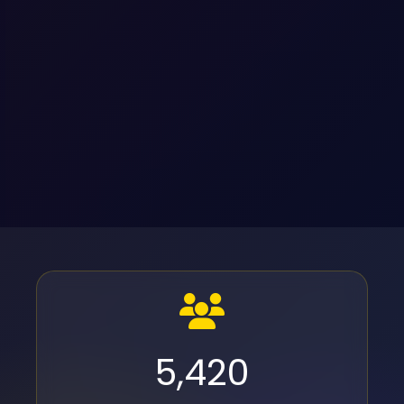
5,420