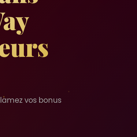
Way
eurs
clamez vos bonus