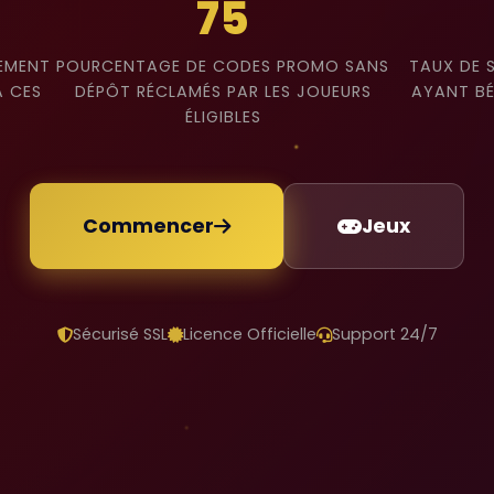
75
EMENT
POURCENTAGE DE CODES PROMO SANS
TAUX DE 
A CES
DÉPÔT RÉCLAMÉS PAR LES JOUEURS
AYANT BÉ
ÉLIGIBLES
Commencer
Jeux
Sécurisé SSL
Licence Officielle
Support 24/7