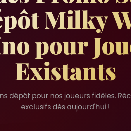
pôt Milky 
ino pour Jou
Existants
s dépôt pour nos joueurs fidèles. Ré
exclusifs dès aujourd'hui !