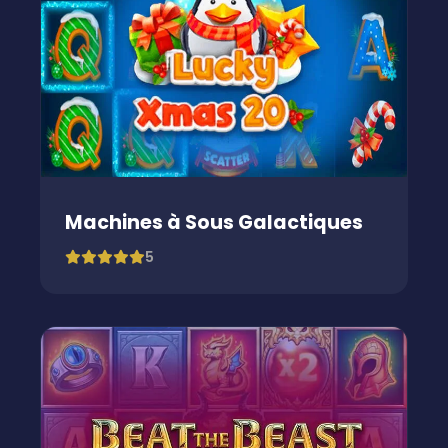
Machines à Sous Galactiques
5