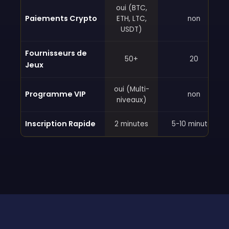
oui (BTC,
Paiements Crypto
ETH, LTC,
non
USDT)
Fournisseurs de
50+
20
Jeux
oui (Multi-
Programme VIP
non
niveaux)
Inscription Rapide
2 minutes
5-10 minutes