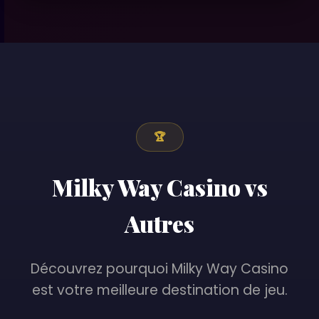
🏆
Milky Way Casino vs
Autres
Découvrez pourquoi Milky Way Casino
est votre meilleure destination de jeu.