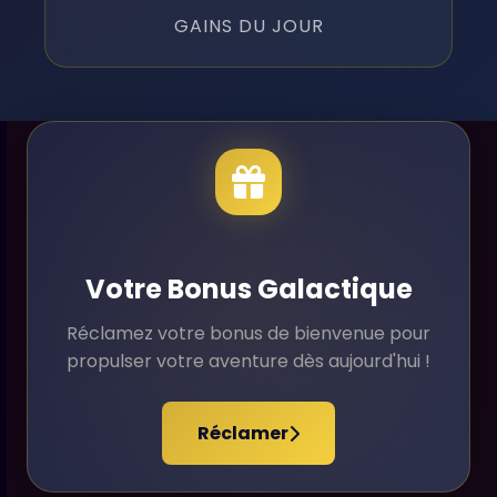
GAINS DU JOUR
Votre Bonus Galactique
Réclamez votre bonus de bienvenue pour
propulser votre aventure dès aujourd'hui !
Réclamer