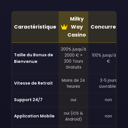
Milky
Caractéristique
Way
Concurrence
Casino
200% jusqu'à
Taille du Bonus de
2000 € +
100% jusqu'à 500
Bienvenue
200 Tours
€
Gratuits
Moins de 24
3-5 jours
Vitesse de Retrait
heures
ouvrables
Support 24/7
oui
non
oui (iOS &
Application Mobile
non
Android)