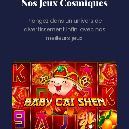
Nos Jeux Cosmiques
Plongez dans un univers de
divertissement infini avec nos
meilleurs jeux.