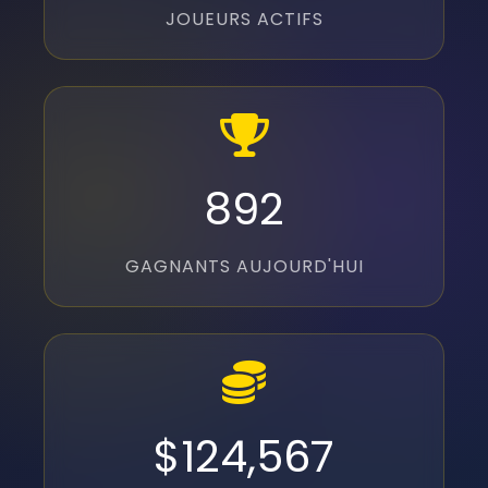
JOUEURS ACTIFS
892
GAGNANTS AUJOURD'HUI
$124,567