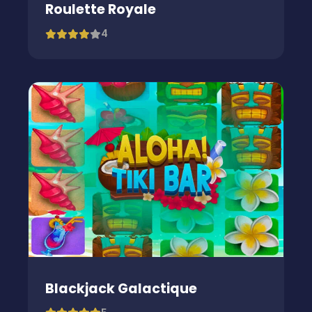
Roulette Royale
4
Blackjack Galactique