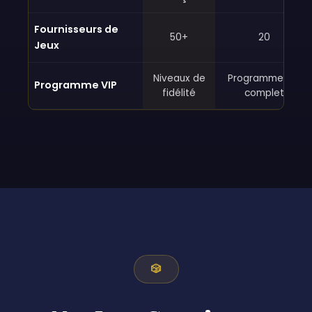
Fournisseurs de
50+
20
Jeux
Niveaux de
Programme VIP
Programme VIP
fidélité
complet
🎲