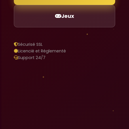
Jeux
Sécurisé SSL
Licencié et Réglementé
Support 24/7