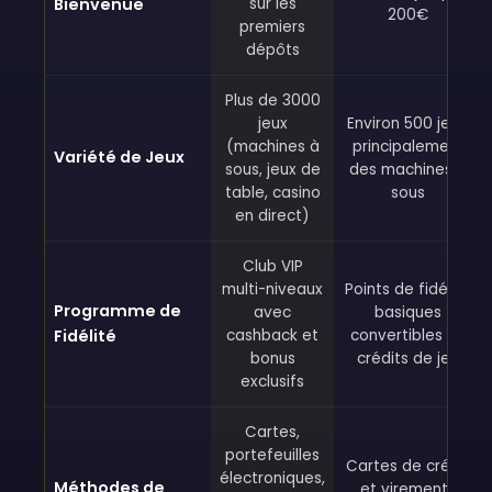
Bienvenue
sur les
200€
premiers
dépôts
Plus de 3000
jeux
Environ 500 jeux,
(machines à
principalement
Variété de Jeux
sous, jeux de
des machines à
table, casino
sous
en direct)
Club VIP
multi-niveaux
Points de fidélité
Programme de
avec
basiques
Fidélité
cashback et
convertibles en
bonus
crédits de jeu
exclusifs
Cartes,
portefeuilles
Cartes de crédit
électroniques,
Méthodes de
et virements