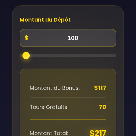
Montant du Dépôt
$
$117
Montant du Bonus:
70
Tours Gratuits:
$217
Montant Total: