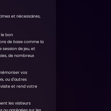
itimes et nécessaires,
 le bon
tions de base comme la
 session de jeu, et
okies, de nombreux
 mémoriser vos
ix, ou d'autres
visite et rend votre
t les visiteurs
s ou agrégées sur les