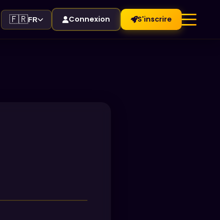
🇫🇷
Connexion
S'inscrire
FR