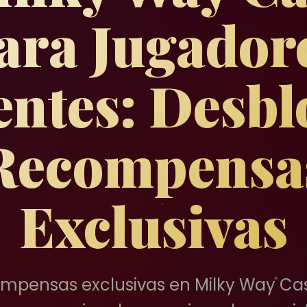
ara Jugador
entes: Desb
Recompensa
Exclusivas
mpensas exclusivas en Milky Way Cas