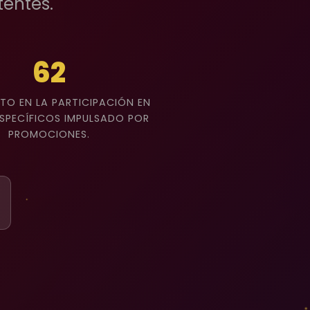
tentes.
62
TO EN LA PARTICIPACIÓN EN
SPECÍFICOS IMPULSADO POR
PROMOCIONES.