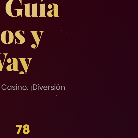
 Guía
os y
Way
 Casino. ¡Diversión
78