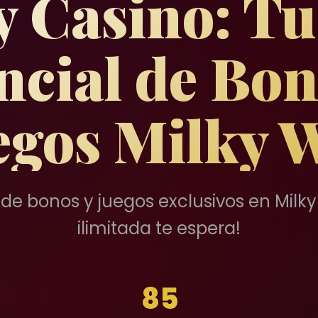
y Casino: Tu
ncial de Bon
egos Milky 
 de bonos y juegos exclusivos en Milky
ilimitada te espera!
85