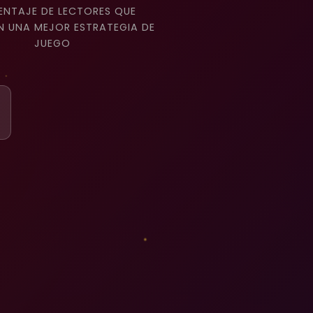
ENTAJE DE LECTORES QUE
N UNA MEJOR ESTRATEGIA DE
JUEGO