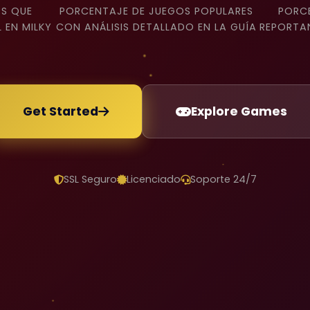
OS QUE
PORCENTAJE DE JUEGOS POPULARES
PORC
 EN MILKY
CON ANÁLISIS DETALLADO EN LA GUÍA
REPORTA
Get Started
Explore Games
SSL Seguro
Licenciado
Soporte 24/7