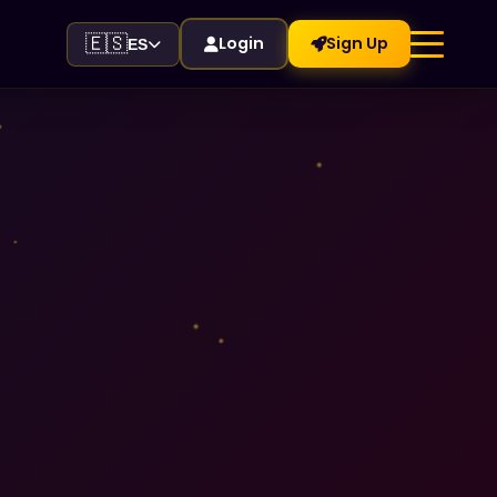
🇪🇸
Login
Sign Up
ES